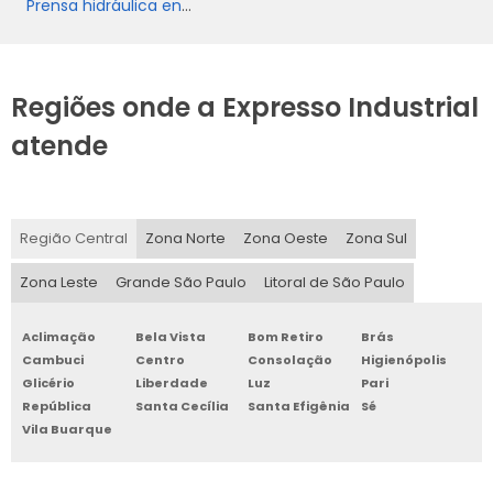
Prensa hidráulica enfardadeira
Regiões onde a Expresso Industrial
atende
Região Central
Zona Norte
Zona Oeste
Zona Sul
Zona Leste
Grande São Paulo
Litoral de São Paulo
Aclimação
Bela Vista
Bom Retiro
Brás
Cambuci
Centro
Consolação
Higienópolis
Glicério
Liberdade
Luz
Pari
República
Santa Cecília
Santa Efigênia
Sé
Vila Buarque