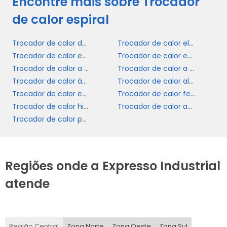
Encontre mais sobre Trocador
de calor espiral
Trocador de calor duplo tubo
Trocador de calor elétrico
Trocador de calor em placas
Trocador de calor em serpentina
Trocador de calor a ar
Trocador de calor a vapor
Trocador de calor água óleo
Trocador de calor aletado
Trocador de calor espiral
Trocador de calor feixe tubular
Trocador de calor hidráulico
Trocador de calor aquecedor
Trocador de calor para piscina
Regiões onde a Expresso Industrial
atende
Região Central
Zona Norte
Zona Oeste
Zona Sul