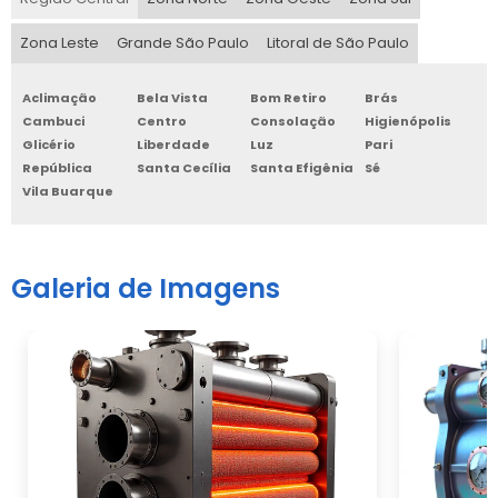
Zona Leste
Grande São Paulo
Litoral de São Paulo
Aclimação
Bela Vista
Bom Retiro
Brás
Cambuci
Centro
Consolação
Higienópolis
Glicério
Liberdade
Luz
Pari
República
Santa Cecília
Santa Efigênia
Sé
Vila Buarque
Galeria de Imagens