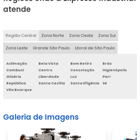
atende
Região Central
Zona Norte
Zona Oeste
Zona Sul
Zona Leste
Grande São Paulo
Litoral de São Paulo
Aclimação
Bela Vista
Bom Retiro
Brás
Cambuci
Centro
Consolação
Higienópolis
Glicério
Liberdade
Luz
Pari
República
Santa Cecília
Santa Efigênia
Sé
Vila Buarque
Galeria de Imagens